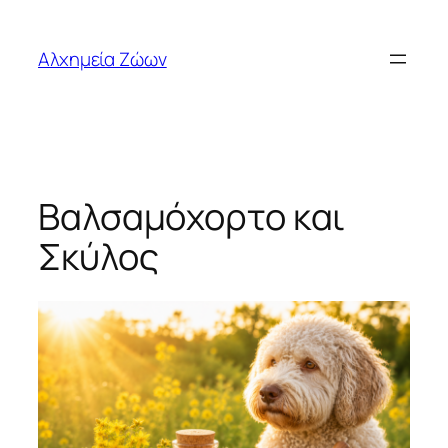
Μετάβαση
στο
Αλχημεία Ζώων
περιεχόμενο
Βαλσαμόχορτο και
Σκύλος